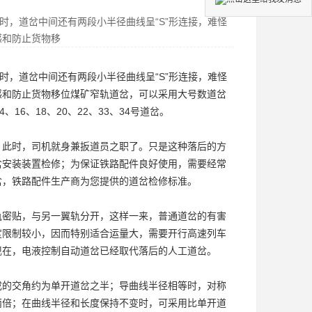
时，道岔中间还有两段小半径曲线呈“S”形连接，难怪
感和防止货物移
时，道岔中间还有两段小半径曲线呈“S”形连接，难怪
感和防止货物移位
煤矿窄轨道岔
，可以采用大号数道岔
6、18、20、22、33、34号道岔。
。此时，司机就身兼扳道员之职了。只是这种落后的方
岔安装装置检修；为保证铁路配件良好使用，需要经常
岔
，铁路配件生产商为您提供的道岔检修标准。
轨密贴，与另一翼轨分开，这样一来，普通道岔的有害
度限制较小，因而特别适合运量大，需要开行高速列车
现在，电液控制自动道岔已经取代落后的人工道岔。
成的交角约为
单开道岔
之半；导曲线半径相等时，对称
两倍；在曲线半径和长度保持不变时，可采用比单开道