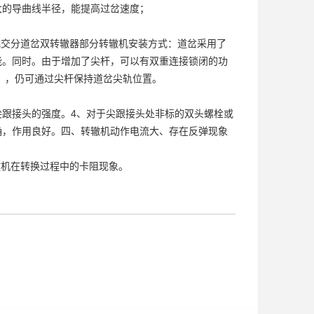
大的导曲线半径，能提高过岔速度；
式交分道岔双转辙器部分转辙机安装方式：道岔采用了
能。同时。由于增加了尖杆，可以有双重连接锁闭的功
），仍可通过尖杆保持道岔尖轨位置。
跟接头的强度。4、对于尖跟接头处非标的双头螺栓或
确，作用良好。四、转辙机动作电流大、存在反弹现象
辙机在转换过程中的卡阻现象。