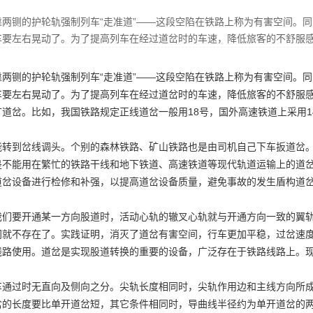
靠两铡的护轮轨强制列车“走准道”——这段空陷在铁路上称为有害空间。同
车要左右晃动了。为了提高列车在经过道岔时的车速，降低旅客的不舒服
靠两铡的护轮轨强制列车“走准道”——这段空陷在铁路上称为有害空间。同
车要左右晃动了。为了提高列车在经过道岔时的车速，降低旅客的不舒服
矿道岔
。比如，我国铁路规定正线道岔一般用18号，国外高速铁道上采用14、1
能转到岔线调头。个别的森林铁路、矿山铁路也是由司机自己下车扳道岔
是不能用在繁忙的铁路干线和地下铁道、高速铁道等现代轨道运输上的道
道岔设备进行检修和补强，以提高道岔设备质量，避免事故的发生
盾构道
我们要开通某一方向股道时，活动心轨的辙叉心轨就与开通方向一致的翼
间就不存在了。实践证明，消灭了道岔有害空间，行车更加平稳，过岔速
线路使用。道岔是实现股道转换的重要的设备，广泛存在于铁路线路上。
车通过时无直向及侧向之分。尖轨长度相同时，尖轨作用边和主线方向所
岔的长度要比单开道岔短，其它条件相同时，导曲线半径约为单开道岔的