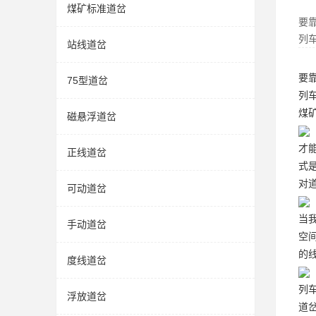
煤矿标准道岔
要
列
站线道岔
要
75型道岔
列
煤
磁悬浮道岔
才
正线道岔
式
对
可动道岔
当
手动道岔
空
的
度线道岔
列
浮放道岔
道