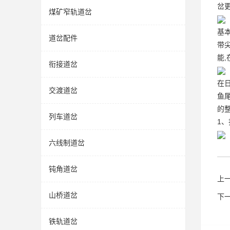
岔
煤矿窄轨道岔
基
道岔配件
带
能
衔接道岔
在
交渡道岔
鱼
的
列车道岔
1
六线制道岔
钝角道岔
上
山桥道岔
下
铁轨道岔