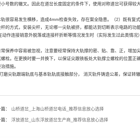
更小号数的辙叉。因此在道岔长度固定的条件下，使用对称道岔可获得较
本轨很容易发生横移，造成4mm检查失效，存在案全隐患。（2）既有复
尖杆的方式，安装尖杆，无论哪一尖轨被挤，都能达到切断表示电路的功
,在动作连接销意外脱落或连接杆折断等情况发生时（实际发生过此类情况
日常保养中容易被忽视，注意要经常保持大轨撑的密、贴、靠、正，增加尖
尾螺栓。在更换时要一并换下，以保证尖跟铁板处大轨撑立螺栓的位置正
整治措施。
、打磨尖轨跟端轨底与基本轨轨底接触部分， 消灭轨件铸造公差，保证转
一篇：
山桥道岔_上海山桥道岔电话_推荐信息放心选择
一篇：
浮放道岔_山东浮放道岔生产商_推荐信息放心选择